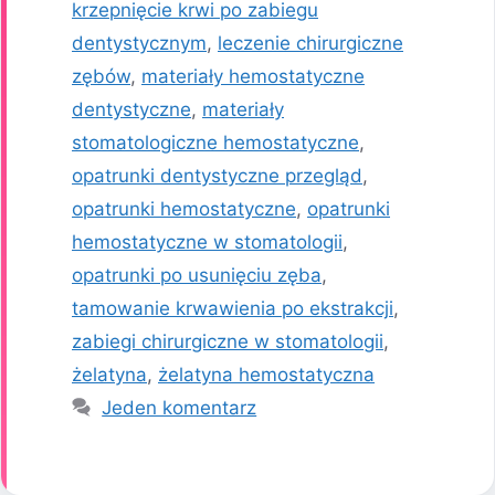
krzepnięcie krwi po zabiegu
dentystycznym
,
leczenie chirurgiczne
zębów
,
materiały hemostatyczne
dentystyczne
,
materiały
stomatologiczne hemostatyczne
,
opatrunki dentystyczne przegląd
,
opatrunki hemostatyczne
,
opatrunki
hemostatyczne w stomatologii
,
opatrunki po usunięciu zęba
,
tamowanie krwawienia po ekstrakcji
,
zabiegi chirurgiczne w stomatologii
,
żelatyna
,
żelatyna hemostatyczna
Jeden komentarz