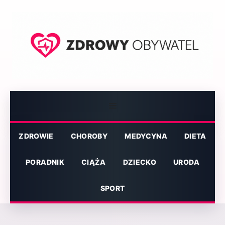
Przejdź
do
treści
Menu
ZDROWIE
CHOROBY
MEDYCYNA
DIETA
PORADNIK
CIĄŻA
DZIECKO
URODA
SPORT