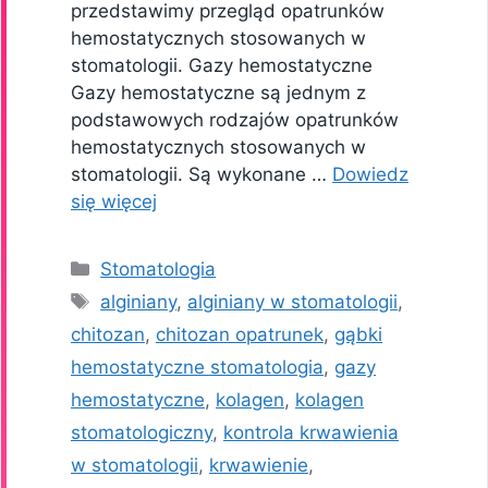
przedstawimy przegląd opatrunków
hemostatycznych stosowanych w
stomatologii. Gazy hemostatyczne
Gazy hemostatyczne są jednym z
podstawowych rodzajów opatrunków
hemostatycznych stosowanych w
stomatologii. Są wykonane …
Dowiedz
się więcej
Kategorie
Stomatologia
Tagi
alginiany
,
alginiany w stomatologii
,
chitozan
,
chitozan opatrunek
,
gąbki
hemostatyczne stomatologia
,
gazy
hemostatyczne
,
kolagen
,
kolagen
stomatologiczny
,
kontrola krwawienia
w stomatologii
,
krwawienie
,