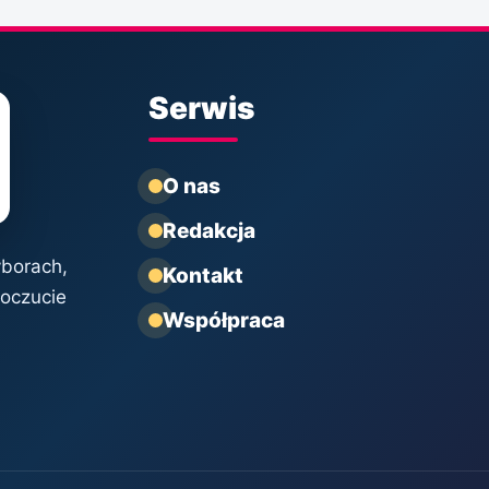
Serwis
O nas
Redakcja
yborach,
Kontakt
poczucie
Współpraca