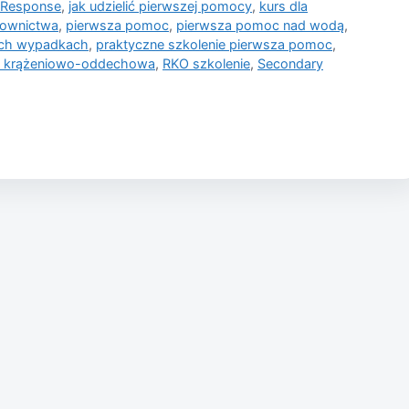
 Response
,
jak udzielić pierwszej pomocy
,
kurs dla
townictwa
,
pierwsza pomoc
,
pierwsza pomoc nad wodą
,
ch wypadkach
,
praktyczne szkolenie pierwsza pomoc
,
a krążeniowo-oddechowa
,
RKO szkolenie
,
Secondary