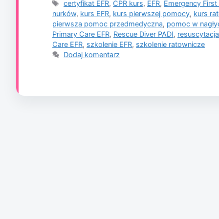
Tagi
certyfikat EFR
,
CPR kurs
,
EFR
,
Emergency First
nurków
,
kurs EFR
,
kurs pierwszej pomocy
,
kurs ra
pierwsza pomoc przedmedyczna
,
pomoc w nagły
Primary Care EFR
,
Rescue Diver PADI
,
resuscytacj
Care EFR
,
szkolenie EFR
,
szkolenie ratownicze
Dodaj komentarz