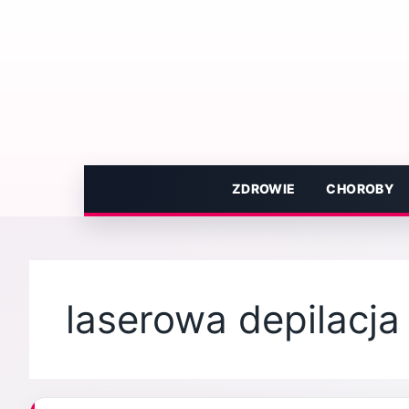
Przejdź
do
treści
ZDROWIE
CHOROBY
laserowa depilacj