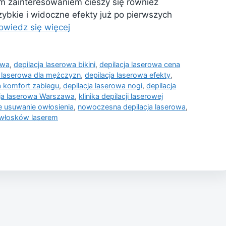
 zainteresowaniem cieszy się również
ybkie i widoczne efekty już po pierwszych
owiedz się więcej
owa
,
depilacja laserowa bikini
,
depilacja laserowa cena
a laserowa dla mężczyzn
,
depilacja laserowa efekty
,
a komfort zabiegu
,
depilacja laserowa nogi
,
depilacja
cja laserowa Warszawa
,
klinika depilacji laserowej
e usuwanie owłosienia
,
nowoczesna depilacja laserowa
,
 włosków laserem