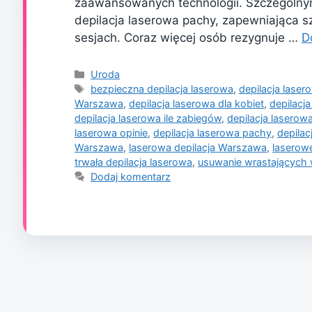
zaawansowanych technologii. Szczególnym
depilacja laserowa pachy, zapewniająca sz
sesjach. Coraz więcej osób rezygnuje …
D
Kategorie
Uroda
Tagi
bezpieczna depilacja laserowa
,
depilacja laser
Warszawa
,
depilacja laserowa dla kobiet
,
depilacj
depilacja laserowa ile zabiegów
,
depilacja laserow
laserowa opinie
,
depilacja laserowa pachy
,
depila
Warszawa
,
laserowa depilacja Warszawa
,
laserow
trwała depilacja laserowa
,
usuwanie wrastających
Dodaj komentarz