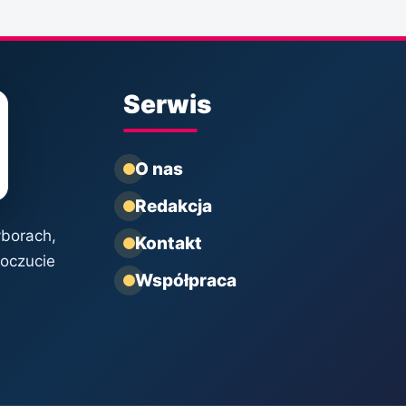
Serwis
O nas
Redakcja
yborach,
Kontakt
poczucie
Współpraca