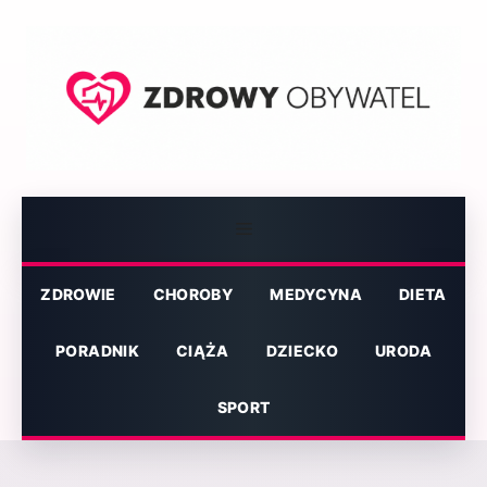
Przejdź
do
treści
Menu
ZDROWIE
CHOROBY
MEDYCYNA
DIETA
PORADNIK
CIĄŻA
DZIECKO
URODA
SPORT