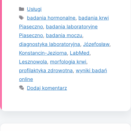
Kategorie
Usługi
Tagi
badania hormonalne
,
badania krwi
Piaseczno
,
badania laboratoryjne
Piaseczno
,
badania moczu
,
diagnostyka laboratoryjna
,
Józefosław
,
Konstancin-Jeziorna
,
LabMed
,
Lesznowola
,
morfologia krwi
,
profilaktyka zdrowotna
,
wyniki badań
online
Dodaj komentarz