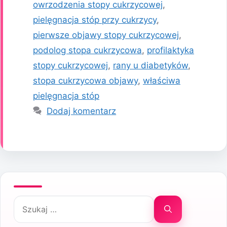
owrzodzenia stopy cukrzycowej
,
pielęgnacja stóp przy cukrzycy
,
pierwsze objawy stopy cukrzycowej
,
podolog stopa cukrzycowa
,
profilaktyka
stopy cukrzycowej
,
rany u diabetyków
,
stopa cukrzycowa objawy
,
właściwa
pielęgnacja stóp
Dodaj komentarz
Szukaj: