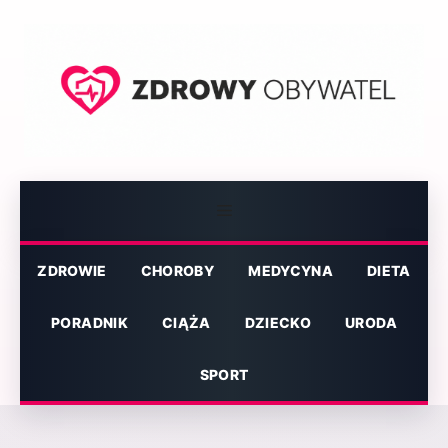
Przejdź
do
treści
Menu
ZDROWIE
CHOROBY
MEDYCYNA
DIETA
PORADNIK
CIĄŻA
DZIECKO
URODA
SPORT