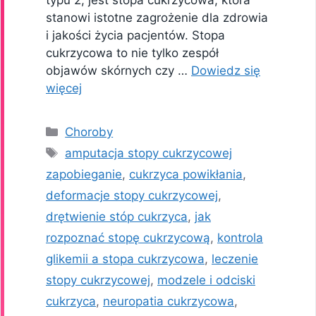
stanowi istotne zagrożenie dla zdrowia
i jakości życia pacjentów. Stopa
cukrzycowa to nie tylko zespół
objawów skórnych czy …
Dowiedz się
więcej
Kategorie
Choroby
Tagi
amputacja stopy cukrzycowej
zapobieganie
,
cukrzyca powikłania
,
deformacje stopy cukrzycowej
,
drętwienie stóp cukrzyca
,
jak
rozpoznać stopę cukrzycową
,
kontrola
glikemii a stopa cukrzycowa
,
leczenie
stopy cukrzycowej
,
modzele i odciski
cukrzyca
,
neuropatia cukrzycowa
,