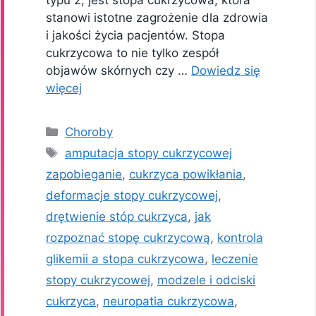
stanowi istotne zagrożenie dla zdrowia
i jakości życia pacjentów. Stopa
cukrzycowa to nie tylko zespół
objawów skórnych czy …
Dowiedz się
więcej
Kategorie
Choroby
Tagi
amputacja stopy cukrzycowej
zapobieganie
,
cukrzyca powikłania
,
deformacje stopy cukrzycowej
,
drętwienie stóp cukrzyca
,
jak
rozpoznać stopę cukrzycową
,
kontrola
glikemii a stopa cukrzycowa
,
leczenie
stopy cukrzycowej
,
modzele i odciski
cukrzyca
,
neuropatia cukrzycowa
,