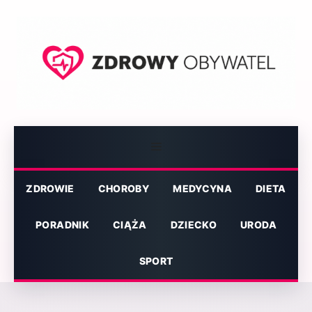
Przejdź
do
treści
Menu
ZDROWIE
CHOROBY
MEDYCYNA
DIETA
PORADNIK
CIĄŻA
DZIECKO
URODA
SPORT