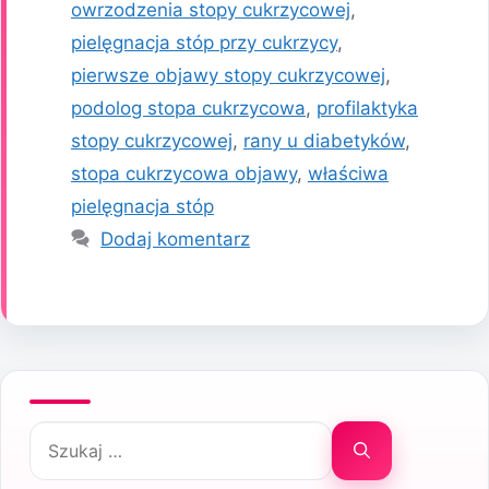
owrzodzenia stopy cukrzycowej
,
pielęgnacja stóp przy cukrzycy
,
pierwsze objawy stopy cukrzycowej
,
podolog stopa cukrzycowa
,
profilaktyka
stopy cukrzycowej
,
rany u diabetyków
,
stopa cukrzycowa objawy
,
właściwa
pielęgnacja stóp
Dodaj komentarz
Szukaj: