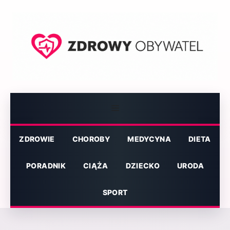
Przejdź
do
treści
Menu
ZDROWIE
CHOROBY
MEDYCYNA
DIETA
PORADNIK
CIĄŻA
DZIECKO
URODA
SPORT