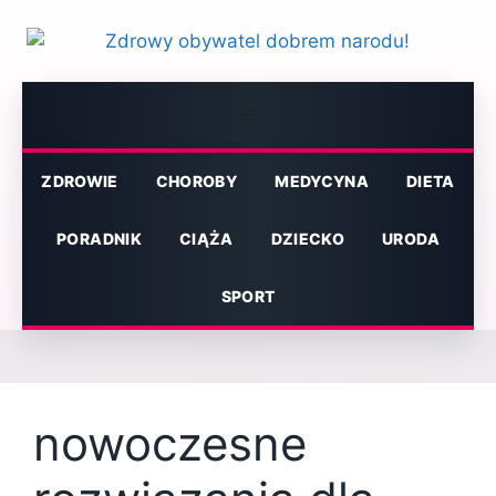
Przejdź
do
treści
Menu
ZDROWIE
CHOROBY
MEDYCYNA
DIETA
PORADNIK
CIĄŻA
DZIECKO
URODA
SPORT
nowoczesne