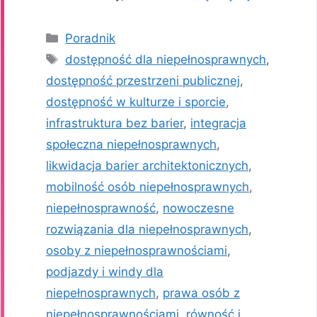
Kategorie
Poradnik
Tagi
dostępność dla niepełnosprawnych
,
dostępność przestrzeni publicznej
,
dostępność w kulturze i sporcie
,
infrastruktura bez barier
,
integracja
społeczna niepełnosprawnych
,
likwidacja barier architektonicznych
,
mobilność osób niepełnosprawnych
,
niepełnosprawność
,
nowoczesne
rozwiązania dla niepełnosprawnych
,
osoby z niepełnosprawnościami
,
podjazdy i windy dla
niepełnosprawnych
,
prawa osób z
niepełnosprawnościami
,
równość i