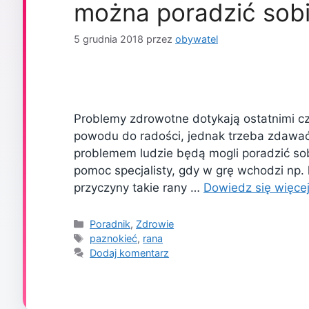
można poradzić sob
5 grudnia 2018
przez
obywatel
Problemy zdrowotne dotykają ostatnimi c
powodu do radości, jednak trzeba zdawać
problemem ludzie będą mogli poradzić sob
pomoc specjalisty, gdy w grę wchodzi np. le
przyczyny takie rany …
Dowiedz się więce
Kategorie
Poradnik
,
Zdrowie
Tagi
paznokieć
,
rana
Dodaj komentarz