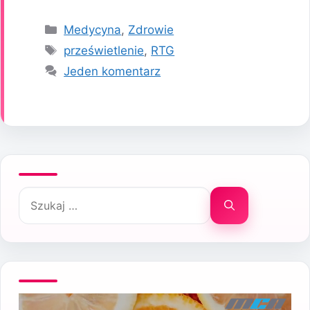
Kategorie
Medycyna
,
Zdrowie
Tagi
prześwietlenie
,
RTG
Jeden komentarz
Szukaj: