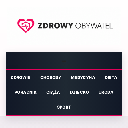
Przejdź
do
treści
Menu
ZDROWIE
CHOROBY
MEDYCYNA
DIETA
PORADNIK
CIĄŻA
DZIECKO
URODA
SPORT