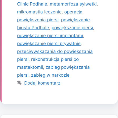
Clinic Podhale
,
metamorfoza sylwetki
,
mikromastia leczenie
,
operacja
powiększenia piersi
,
powiększanie
biustu Podhale
,
powiększanie piersi
,
powiększanie piersi implantami
,
powiększanie piersi prywatnie
,
przeciwwskazania do powiększania
piersi
,
rekonstrukcja piersi po
mastektomii
,
zabieg powiększania
piersi
,
zabieg w narkozie
Dodaj komentarz