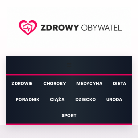
Przejdź
do
treści
Menu
ZDROWIE
CHOROBY
MEDYCYNA
DIETA
PORADNIK
CIĄŻA
DZIECKO
URODA
SPORT