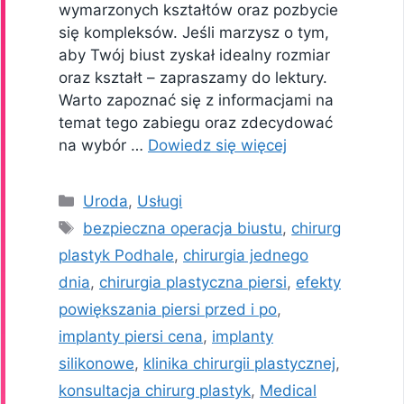
wymarzonych kształtów oraz pozbycie
się kompleksów. Jeśli marzysz o tym,
aby Twój biust zyskał idealny rozmiar
oraz kształt – zapraszamy do lektury.
Warto zapoznać się z informacjami na
temat tego zabiegu oraz zdecydować
na wybór …
Dowiedz się więcej
Kategorie
Uroda
,
Usługi
Tagi
bezpieczna operacja biustu
,
chirurg
plastyk Podhale
,
chirurgia jednego
dnia
,
chirurgia plastyczna piersi
,
efekty
powiększania piersi przed i po
,
implanty piersi cena
,
implanty
silikonowe
,
klinika chirurgii plastycznej
,
konsultacja chirurg plastyk
,
Medical