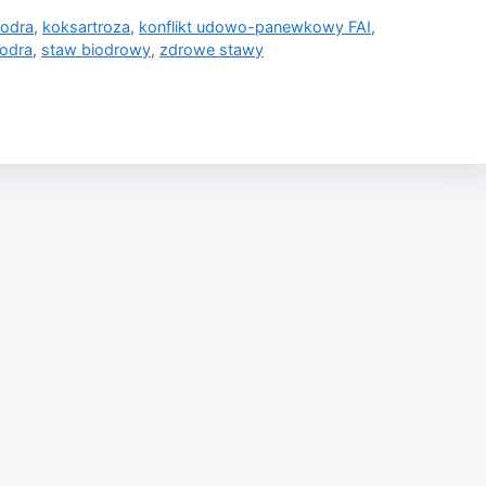
iodra
,
koksartroza
,
konflikt udowo-panewkowy FAI
,
iodra
,
staw biodrowy
,
zdrowe stawy