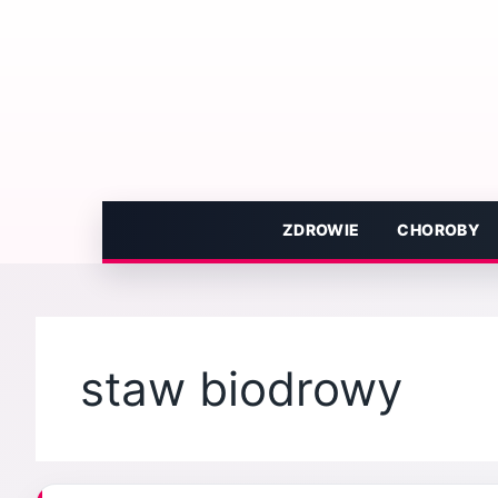
Przejdź
do
treści
ZDROWIE
CHOROBY
staw biodrowy