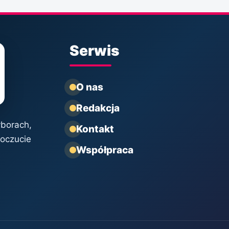
Serwis
O nas
Redakcja
yborach,
Kontakt
poczucie
Współpraca