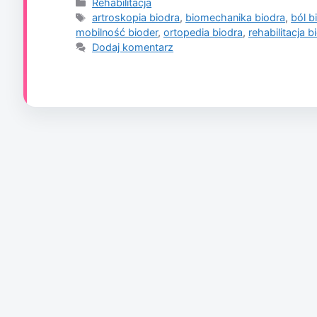
Kategorie
Rehabilitacja
Tagi
artroskopia biodra
,
biomechanika biodra
,
ból b
mobilność bioder
,
ortopedia biodra
,
rehabilitacja b
Dodaj komentarz