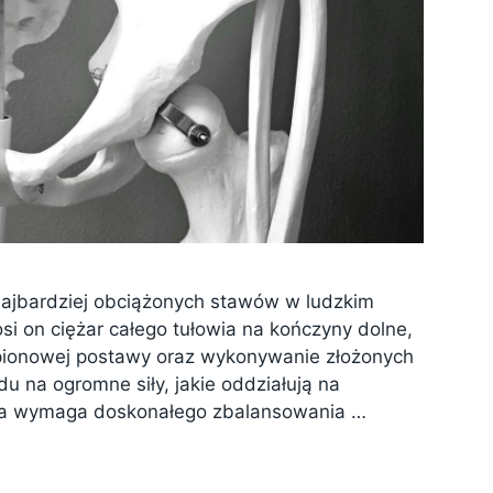
najbardziej obciążonych stawów w ludzkim
osi on ciężar całego tułowia na kończyny dolne,
 pionowej postawy oraz wykonywanie złożonych
u na ogromne siły, jakie oddziałują na
a ta wymaga doskonałego zbalansowania …