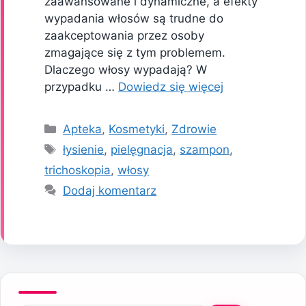
zaawansowane i dynamiczne, a efekty
wypadania włosów są trudne do
zaakceptowania przez osoby
zmagające się z tym problemem.
Dlaczego włosy wypadają? W
przypadku …
Dowiedz się więcej
Kategorie
Apteka
,
Kosmetyki
,
Zdrowie
Tagi
łysienie
,
pielęgnacja
,
szampon
,
trichoskopia
,
włosy
Dodaj komentarz