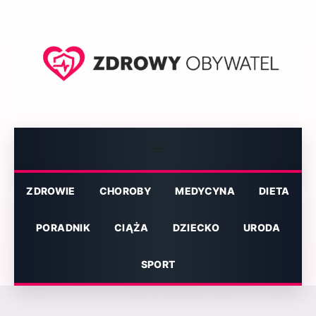
Przejdź
do
treści
Menu
ZDROWIE
CHOROBY
MEDYCYNA
DIETA
PORADNIK
CIĄŻA
DZIECKO
URODA
SPORT