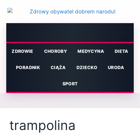
Przejdź
do
treści
Menu
ZDROWIE
CHOROBY
MEDYCYNA
DIETA
PORADNIK
CIĄŻA
DZIECKO
URODA
SPORT
trampolina