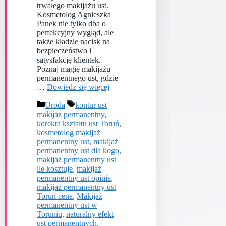
trwałego makijażu ust.
Kosmetolog Agnieszka
Panek nie tylko dba o
perfekcyjny wygląd, ale
także kładzie nacisk na
bezpieczeństwo i
satysfakcję klientek.
Poznaj magię makijażu
permanentnego ust, gdzie
…
Dowiedz się więcej
Kategorie
Tagi
Uroda
kontur ust
makijaż permanentny
,
korekta kształtu ust Toruń
,
kosmetolog makijaż
permanentny ust
,
makijaż
permanentny ust dla kogo
,
makijaż permanentny ust
ile kosztuje
,
makijaż
permanentny ust opinie
,
makijaż permanentny ust
Toruń cena
,
Makijaż
permanentny ust w
Toruniu
,
naturalny efekt
ust permanentnych
,