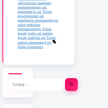
odświeżenie makijażu
permanentnego ust
,
pigmentacja ust Toruń
,
powiększanie ust
makijażem permanentnym
,
salon makijażu
permanentnego Toruń
,
trwały kolor ust zabieg
,
trwały makijaż ust Toruń
,
zabieg pigmentacji ust
Jeden komentarz
Szukaj: