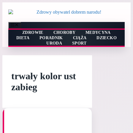
Przejdź
do
treści
Menu
ZDROWIE
CHOROBY
MEDYCYNA
DIETA
PORADNIK
CIĄŻA
DZIECKO
URODA
SPORT
trwały kolor ust
zabieg