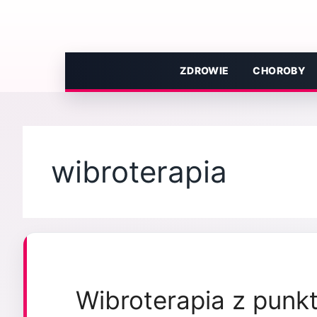
Przejdź
do
treści
ZDROWIE
CHOROBY
wibroterapia
Wibroterapia z punk