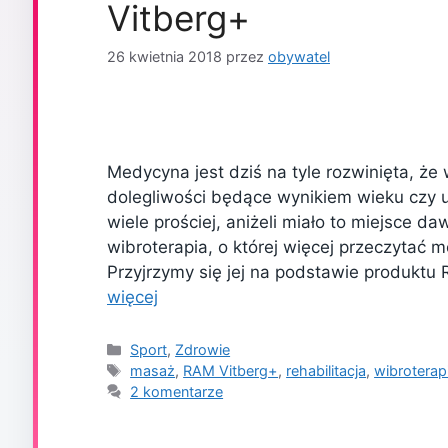
Vitberg+
26 kwietnia 2018
przez
obywatel
Medycyna jest dziś na tyle rozwinięta, że 
dolegliwości będące wynikiem wieku czy 
wiele prościej, aniżeli miało to miejsce daw
wibroterapia, o której więcej przeczytać
Przyjrzymy się jej na podstawie produktu
więcej
Kategorie
Sport
,
Zdrowie
Tagi
masaż
,
RAM Vitberg+
,
rehabilitacja
,
wibroterap
2 komentarze