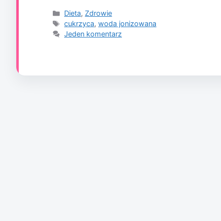
Kategorie
Dieta
,
Zdrowie
Tagi
cukrzyca
,
woda jonizowana
Jeden komentarz