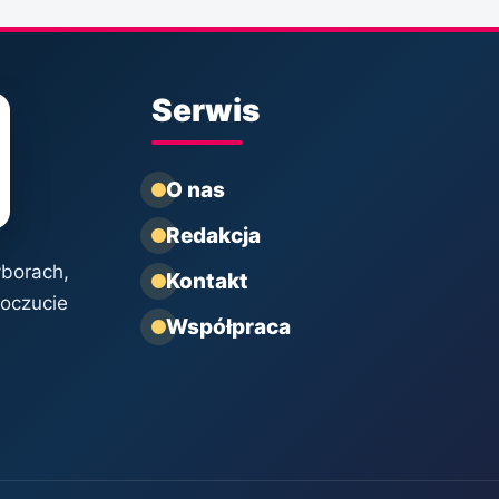
Serwis
O nas
Redakcja
yborach,
Kontakt
poczucie
Współpraca