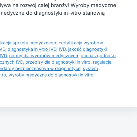
ływa na rozwój całej branży! Wyroby medyczne
y medyczne do diagnostyki in-vitro stanowią
fikacja sprzętu medycznego
,
certyfikacja wyrobów
IVD
,
diagnostyka in vitro IVD
,
IVD
,
jakość diagnostyki
IVD
,
normy dla wyrobów medycznych
,
ocena zgodności
cznych IVD
,
przepisy dla diagnostyki in vitro
,
regulacje
andardy bezpieczeństwa w diagnostyce
,
system
itro
,
wyroby medyczne do diagnostyki in vitro