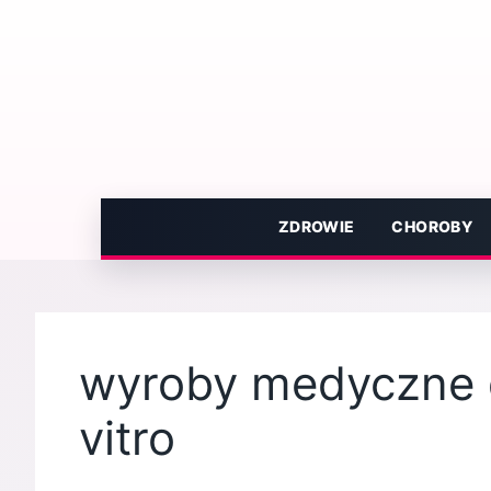
Przejdź
do
treści
ZDROWIE
CHOROBY
wyroby medyczne d
vitro