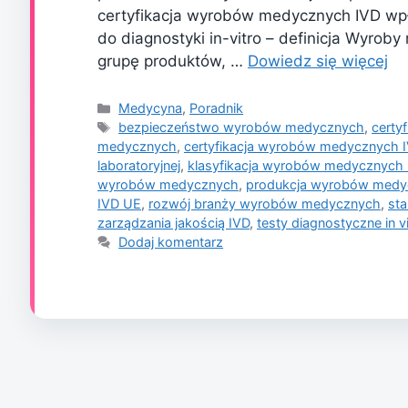
certyfikacja wyrobów medycznych IVD wp
do diagnostyki in-vitro – definicja Wyrob
grupę produktów, …
Dowiedz się więcej
Kategorie
Medycyna
,
Poradnik
Tagi
bezpieczeństwo wyrobów medycznych
,
certy
medycznych
,
certyfikacja wyrobów medycznych 
laboratoryjnej
,
klasyfikacja wyrobów medycznych 
wyrobów medycznych
,
produkcja wyrobów medy
IVD UE
,
rozwój branży wyrobów medycznych
,
st
zarządzania jakością IVD
,
testy diagnostyczne in v
Dodaj komentarz