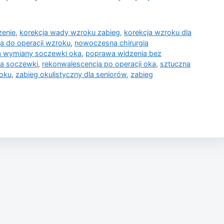
zenie
,
korekcja wady wzroku zabieg
,
korekcja wzroku dla
ja do operacji wzroku
,
nowoczesna chirurgia
a wymiany soczewki oka
,
poprawa widzenia bez
na soczewki
,
rekonwalescencja po operacji oka
,
sztuczna
oku
,
zabieg okulistyczny dla seniorów
,
zabieg