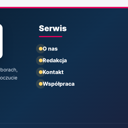
Serwis
O nas
Redakcja
yborach,
Kontakt
poczucie
Współpraca