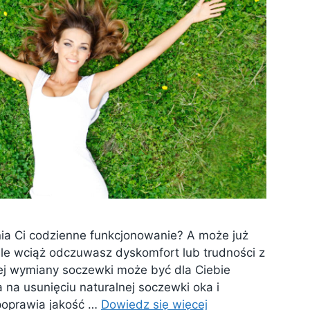
nia Ci codzienne funkcjonowanie? A może już
ale wciąż odczuwasz dyskomfort lub trudności z
jnej wymiany soczewki może być dla Ciebie
 na usunięciu naturalnej soczewki oka i
 poprawia jakość …
Dowiedz się więcej