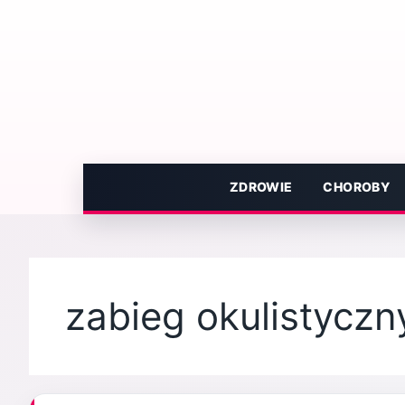
Przejdź
do
treści
ZDROWIE
CHOROBY
zabieg okulistyczn