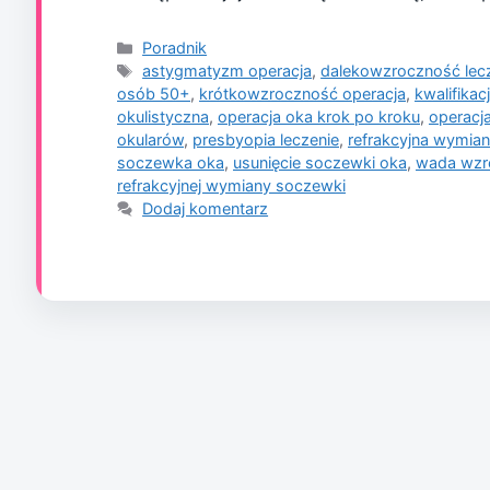
Kategorie
Poradnik
Tagi
astygmatyzm operacja
,
dalekowzroczność lec
osób 50+
,
krótkowzroczność operacja
,
kwalifikac
okulistyczna
,
operacja oka krok po kroku
,
operacj
okularów
,
presbyopia leczenie
,
refrakcyjna wymia
soczewka oka
,
usunięcie soczewki oka
,
wada wzr
refrakcyjnej wymiany soczewki
Dodaj komentarz