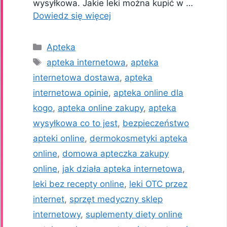
wysyłkowa. Jakie leki można kupić w …
Dowiedz się więcej
Kategorie
Apteka
Tagi
apteka internetowa
,
apteka
internetowa dostawa
,
apteka
internetowa opinie
,
apteka online dla
kogo
,
apteka online zakupy
,
apteka
wysyłkowa co to jest
,
bezpieczeństwo
apteki online
,
dermokosmetyki apteka
online
,
domowa apteczka zakupy
online
,
jak działa apteka internetowa
,
leki bez recepty online
,
leki OTC przez
internet
,
sprzęt medyczny sklep
internetowy
,
suplementy diety online