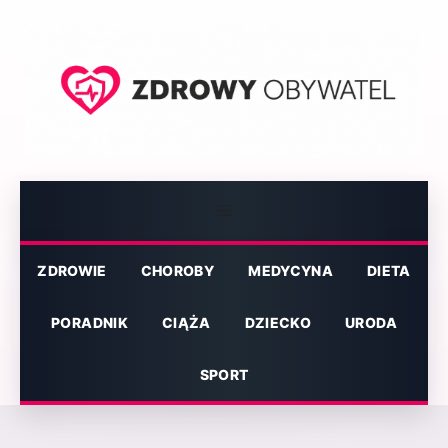
Przejdź
do
treści
Menu
ZDROWIE
CHOROBY
MEDYCYNA
DIETA
PORADNIK
CIĄŻA
DZIECKO
URODA
SPORT