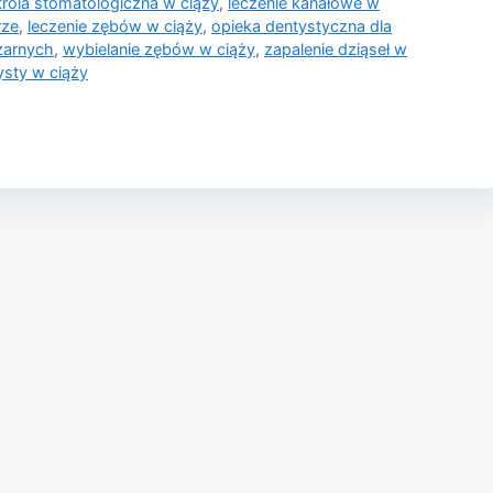
trola stomatologiczna w ciąży
,
leczenie kanałowe w
rze
,
leczenie zębów w ciąży
,
opieka dentystyczna dla
żarnych
,
wybielanie zębów w ciąży
,
zapalenie dziąseł w
ysty w ciąży