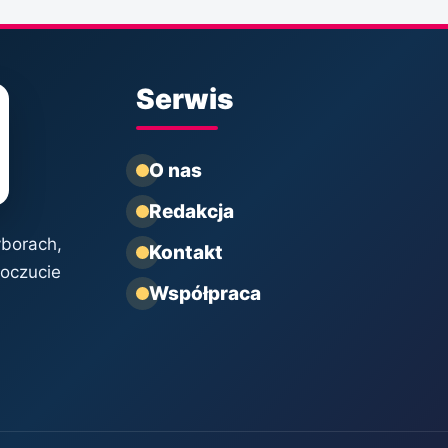
Serwis
O nas
Redakcja
yborach,
Kontakt
poczucie
Współpraca