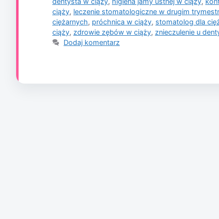
dentysta w ciąży
,
higiena jamy ustnej w ciąży
,
kon
ciąży
,
leczenie stomatologiczne w drugim trymest
ciężarnych
,
próchnica w ciąży
,
stomatolog dla cię
ciąży
,
zdrowie zębów w ciąży
,
znieczulenie u dent
Dodaj komentarz