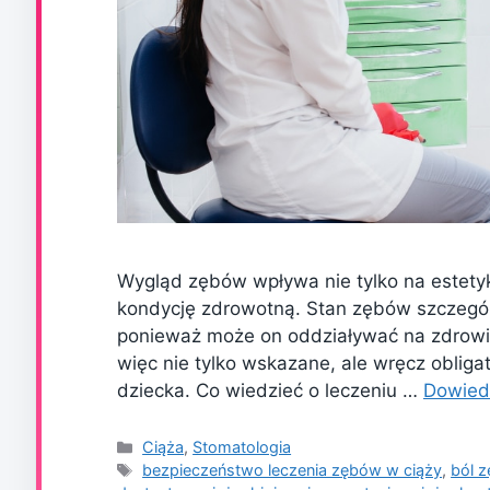
Wygląd zębów wpływa nie tylko na estety
kondycję zdrowotną. Stan zębów szczególn
ponieważ może on oddziaływać na zdrowie
więc nie tylko wskazane, ale wręcz obliga
dziecka. Co wiedzieć o leczeniu …
Dowiedz
Kategorie
Ciąża
,
Stomatologia
Tagi
bezpieczeństwo leczenia zębów w ciąży
,
ból z