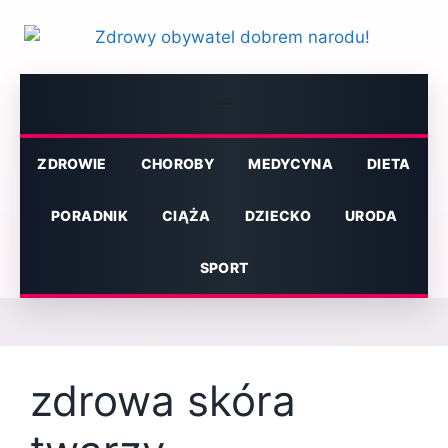
Przejdź
do
treści
Menu
ZDROWIE
CHOROBY
MEDYCYNA
DIETA
PORADNIK
CIĄŻA
DZIECKO
URODA
SPORT
zdrowa skóra