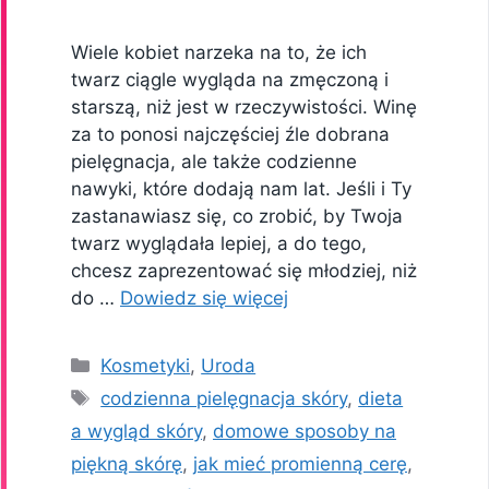
Wiele kobiet narzeka na to, że ich
twarz ciągle wygląda na zmęczoną i
starszą, niż jest w rzeczywistości. Winę
za to ponosi najczęściej źle dobrana
pielęgnacja, ale także codzienne
nawyki, które dodają nam lat. Jeśli i Ty
zastanawiasz się, co zrobić, by Twoja
twarz wyglądała lepiej, a do tego,
chcesz zaprezentować się młodziej, niż
do …
Dowiedz się więcej
Kategorie
Kosmetyki
,
Uroda
Tagi
codzienna pielęgnacja skóry
,
dieta
a wygląd skóry
,
domowe sposoby na
piękną skórę
,
jak mieć promienną cerę
,