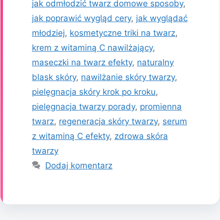
jak odmłodzić twarz domowe sposoby
,
jak poprawić wygląd cery
,
jak wyglądać
młodziej
,
kosmetyczne triki na twarz
,
krem z witaminą C nawilżający
,
maseczki na twarz efekty
,
naturalny
blask skóry
,
nawilżanie skóry twarzy
,
pielęgnacja skóry krok po kroku
,
pielęgnacja twarzy porady
,
promienna
twarz
,
regeneracja skóry twarzy
,
serum
z witaminą C efekty
,
zdrowa skóra
twarzy
Dodaj komentarz