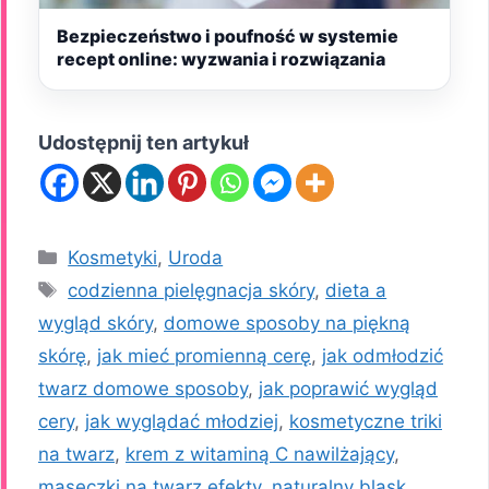
Bezpieczeństwo i poufność w systemie
recept online: wyzwania i rozwiązania
Udostępnij ten artykuł
Kategorie
Kosmetyki
,
Uroda
Tagi
codzienna pielęgnacja skóry
,
dieta a
wygląd skóry
,
domowe sposoby na piękną
skórę
,
jak mieć promienną cerę
,
jak odmłodzić
twarz domowe sposoby
,
jak poprawić wygląd
cery
,
jak wyglądać młodziej
,
kosmetyczne triki
na twarz
,
krem z witaminą C nawilżający
,
maseczki na twarz efekty
,
naturalny blask