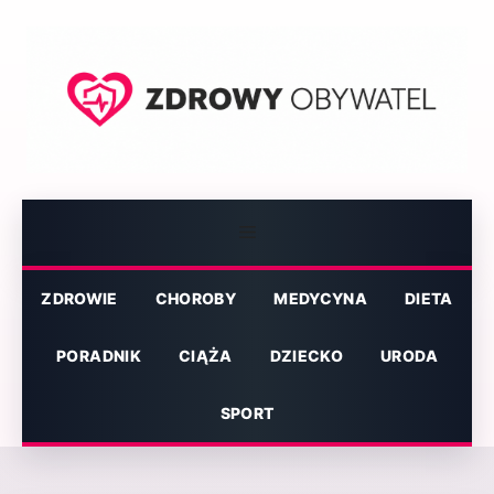
Przejdź
do
treści
Menu
ZDROWIE
CHOROBY
MEDYCYNA
DIETA
PORADNIK
CIĄŻA
DZIECKO
URODA
SPORT