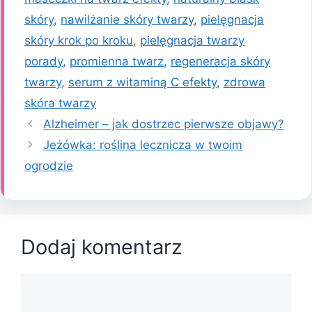
skóry
,
nawilżanie skóry twarzy
,
pielęgnacja
skóry krok po kroku
,
pielęgnacja twarzy
porady
,
promienna twarz
,
regeneracja skóry
twarzy
,
serum z witaminą C efekty
,
zdrowa
skóra twarzy
Alzheimer – jak dostrzec pierwsze objawy?
Jeżówka: roślina lecznicza w twoim
ogrodzie
Dodaj komentarz
Komentarz