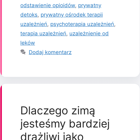
odstawienie opioidów
,
prywatny
detoks
,
prywatny ośrodek terapii
uzależnień
,
psychoterapia uzależnień
,
terapia uzależnień
,
uzależnienie od
leków
Dodaj komentarz
Dlaczego zimą
jesteśmy bardziej
drażliwi jako