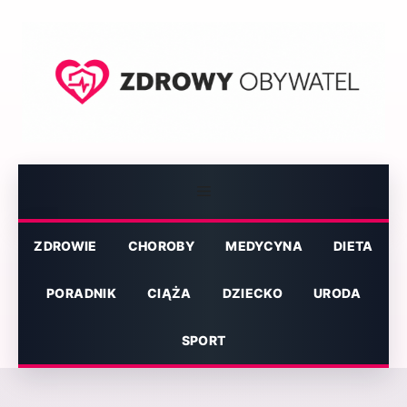
Przejdź
do
treści
Menu
ZDROWIE
CHOROBY
MEDYCYNA
DIETA
PORADNIK
CIĄŻA
DZIECKO
URODA
SPORT