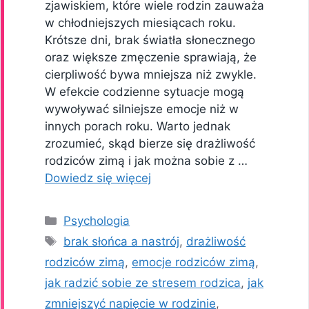
zjawiskiem, które wiele rodzin zauważa
w chłodniejszych miesiącach roku.
Krótsze dni, brak światła słonecznego
oraz większe zmęczenie sprawiają, że
cierpliwość bywa mniejsza niż zwykle.
W efekcie codzienne sytuacje mogą
wywoływać silniejsze emocje niż w
innych porach roku. Warto jednak
zrozumieć, skąd bierze się drażliwość
rodziców zimą i jak można sobie z …
Dowiedz się więcej
Kategorie
Psychologia
Tagi
brak słońca a nastrój
,
drażliwość
rodziców zimą
,
emocje rodziców zimą
,
jak radzić sobie ze stresem rodzica
,
jak
zmniejszyć napięcie w rodzinie
,