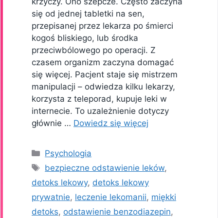
krzyczy. Ono szepcze. Często zaczyna
się od jednej tabletki na sen,
przepisanej przez lekarza po śmierci
kogoś bliskiego, lub środka
przeciwbólowego po operacji. Z
czasem organizm zaczyna domagać
się więcej. Pacjent staje się mistrzem
manipulacji – odwiedza kilku lekarzy,
korzysta z teleporad, kupuje leki w
internecie. To uzależnienie dotyczy
głównie …
Dowiedz się więcej
Kategorie
Psychologia
Tagi
bezpieczne odstawienie leków
,
detoks lekowy
,
detoks lekowy
prywatnie
,
leczenie lekomanii
,
miękki
detoks
,
odstawienie benzodiazepin
,