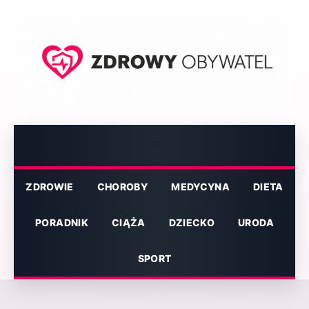
Przejdź
do
treści
Menu
ZDROWIE
CHOROBY
MEDYCYNA
DIETA
PORADNIK
CIĄŻA
DZIECKO
URODA
SPORT