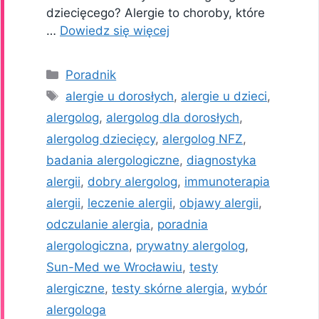
dziecięcego? Alergie to choroby, które
…
Dowiedz się więcej
Kategorie
Poradnik
Tagi
alergie u dorosłych
,
alergie u dzieci
,
alergolog
,
alergolog dla dorosłych
,
alergolog dziecięcy
,
alergolog NFZ
,
badania alergologiczne
,
diagnostyka
alergii
,
dobry alergolog
,
immunoterapia
alergii
,
leczenie alergii
,
objawy alergii
,
odczulanie alergia
,
poradnia
alergologiczna
,
prywatny alergolog
,
Sun-Med we Wrocławiu
,
testy
alergiczne
,
testy skórne alergia
,
wybór
alergologa