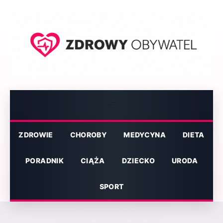
Przejdź
do
treści
Menu
ZDROWIE
CHOROBY
MEDYCYNA
DIETA
PORADNIK
CIĄŻA
DZIECKO
URODA
SPORT