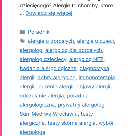
dziecięcego? Alergie to choroby, które
…
Dowiedz się więcej
Kategorie
Poradnik
Tagi
alergie u dorosłych
,
alergie u dzieci
,
alergolog
,
alergolog dla dorosłych
,
alergolog dziecięcy
,
alergolog NFZ
,
badania alergologiczne
,
diagnostyka
alergii
,
dobry alergolog
,
immunoterapia
alergii
,
leczenie alergii
,
objawy alergii
,
odczulanie alergia
,
poradnia
alergologiczna
,
prywatny alergolog
,
Sun-Med we Wrocławiu
,
testy
alergiczne
,
testy skórne alergia
,
wybór
alergologa