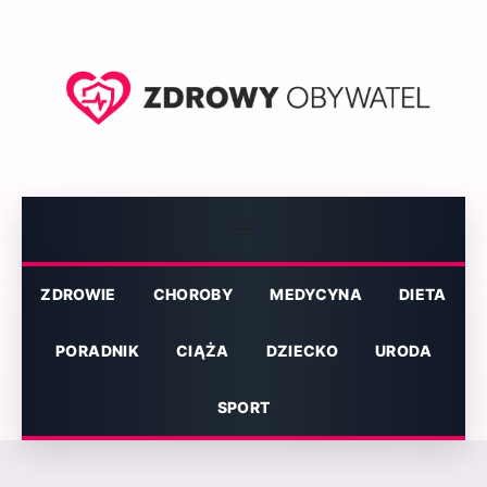
Przejdź
do
treści
Menu
ZDROWIE
CHOROBY
MEDYCYNA
DIETA
PORADNIK
CIĄŻA
DZIECKO
URODA
SPORT