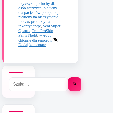
mężczyzn
,
pieluchy dla
osób starszych
,
pieluchy
dla pacjentów po operacji
,
pieluchy na nietrzymanie
moczu
,
produkty na
inkontynencję
,
Seni Super
Quatro
,
Tena ProSkin
Pants Night
,
wyroby
chłonne dla seniorów
Dodaj komentarz
Szukaj: