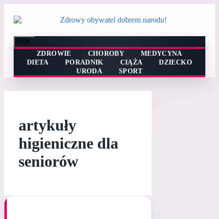
Przejdź
do
treści
Menu
ZDROWIE
CHOROBY
MEDYCYNA
DIETA
PORADNIK
CIĄŻA
DZIECKO
URODA
SPORT
artykuły
higieniczne dla
seniorów