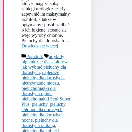
którzy mają za sobą
zabiegi urologiczne. By
zapewnić im maksymalny
komfort, a także w
optymalny sposób zadbać
o ich higienę, stosuje się
więc wyroby chłonne.
Pieluchy dla dorosłych …
Dowiedz się więcej
Kategorie
Tagi
Poradnik
artykuły
higieniczne dla seniorów
,
jak wybrać pieluchy dla
dorosłych
,
najlepsze
pieluchy dla dorosłych
,
nietrzymanie moczu
,
pieluchomajtki dla
dorosłych opinie
,
pieluchomajtki Seni Super
Plus
,
pieluchy
,
pieluchy
chłonne dla dorosłych
,
pieluchy dla dorosłych
nocne
,
pieluchy dla
dorosłych ranking
,
pieluchy dla kobiet i