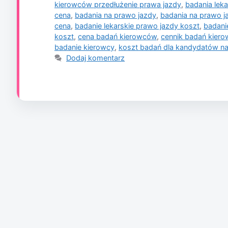
kierowców przedłużenie prawa jazdy
,
badania lek
cena
,
badania na prawo jazdy
,
badania na prawo j
cena
,
badanie lekarskie prawo jazdy koszt
,
badani
koszt
,
cena badań kierowców
,
cennik badań kier
badanie kierowcy
,
koszt badań dla kandydatów n
Dodaj komentarz