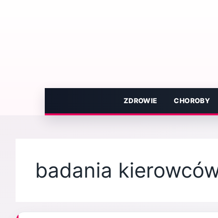
Przejdź
do
treści
ZDROWIE
CHOROBY
badania kierowcó