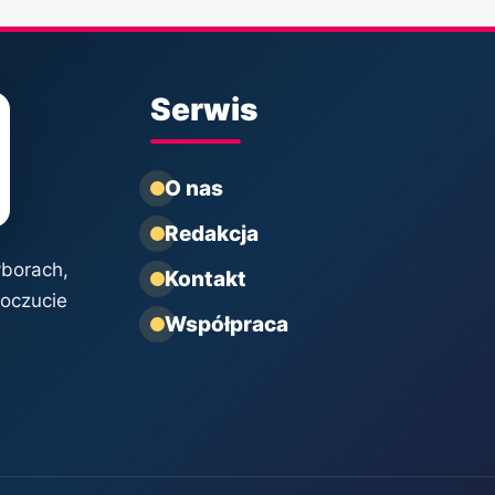
Serwis
O nas
Redakcja
yborach,
Kontakt
poczucie
Współpraca