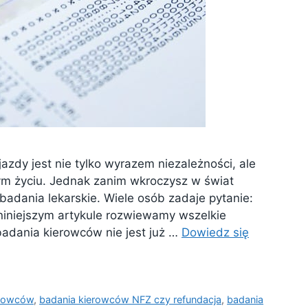
azdy jest nie tylko wyrazem niezależności, ale
m życiu. Jednak zanim wkroczysz w świat
 badania lekarskie. Wiele osób zadaje pytanie:
 niniejszym artykule rozwiewamy wszelkie
badania kierowców nie jest już …
Dowiedz się
erowców
,
badania kierowców NFZ czy refundacja
,
badania