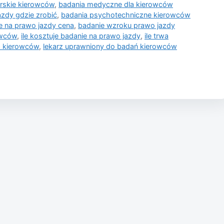
arskie kierowców
,
badania medyczne dla kierowców
azdy gdzie zrobić
,
badania psychotechniczne kierowców
e na prawo jazdy cena
,
badanie wzroku prawo jazdy
owców
,
ile kosztuje badanie na prawo jazdy
,
ile trwa
a kierowców
,
lekarz uprawniony do badań kierowców