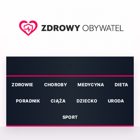
Przejdź
do
treści
Menu
ZDROWIE
CHOROBY
MEDYCYNA
DIETA
PORADNIK
CIĄŻA
DZIECKO
URODA
SPORT