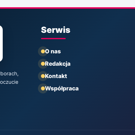
Serwis
O nas
Redakcja
yborach,
Kontakt
poczucie
Współpraca