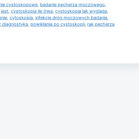
nie cystoskopowe
,
badanie pęcherza moczowego
,
jest
,
cystoskopia ile trwa
,
cystoskopia jak wygląda
,
enie
,
cytoskopia
,
infekcje dróg moczowych badanie
,
 diagnostyka
,
powikłania po cystoskopii
,
rak pęcherza