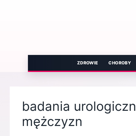
Przejdź
do
treści
ZDROWIE
CHOROBY
badania urologiczne
mężczyzn