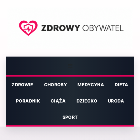
Przejdź
do
treści
Menu
ZDROWIE
CHOROBY
MEDYCYNA
DIETA
PORADNIK
CIĄŻA
DZIECKO
URODA
SPORT