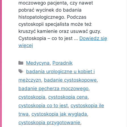
moczowego pacjenta, czy nawet
pobrać wycinek do badania
histopatologicznego. Podczas
cystoskopii specjalista może też
kruszyć kamienie oraz usuwać guzy.
Cystoskopia – co to jest …
Dowiedz się
więcej
Kategorie
Medycyna
,
Poradnik
Tagi
badania urologiczne u kobiet i
mężczyzn
,
badanie cystoskopowe
,
badanie pęcherza moczowego
,
cystoskopia
,
cystoskopia cena
,
cystoskopia co to jest
,
cystoskopia ile
trwa
,
cystoskopia jak wygląda
,
cystoskopia przygotowanie
,