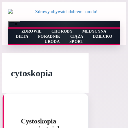
Przejdź
do
treści
Menu
ZDROWIE
CHOROBY
MEDYCYNA
DIETA
PORADNIK
CIĄŻA
DZIECKO
URODA
SPORT
cytoskopia
Cystoskopia –