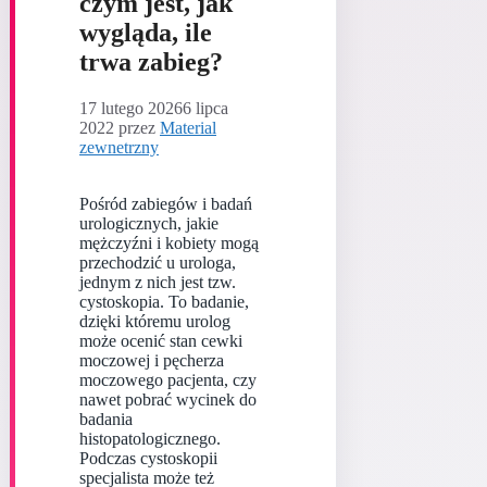
czym jest, jak
wygląda, ile
trwa zabieg?
17 lutego 2026
6 lipca
2022
przez
Material
zewnetrzny
Pośród zabiegów i badań
urologicznych, jakie
mężczyźni i kobiety mogą
przechodzić u urologa,
jednym z nich jest tzw.
cystoskopia. To badanie,
dzięki któremu urolog
może ocenić stan cewki
moczowej i pęcherza
moczowego pacjenta, czy
nawet pobrać wycinek do
badania
histopatologicznego.
Podczas cystoskopii
specjalista może też