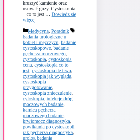
kruszyć kamienie oraz
usuwać guzy. Cystoskopia
– co to jest …
Dowiedz się
więcej
Kategorie
Tagi
Medycyna
,
Poradnik
badania urologiczne u
kobiet i mężczyzn
,
badanie
cystoskopowe
,
badanie
pęcherza moczowego
,
cystoskopia
,
cystoskopia
cena
,
cystoskopia co to
jest
,
cystoskopia ile trwa
,
cystoskopia jak wygląda
,
cystoskopia
przygotowanie
,
cystoskopia znieczulenie
,
cytoskopia
,
infekcje dróg
moczowych badanie
,
kamica pęcherza
moczowego badanie
,
krwiomocz diagnostyka
,
powikłania po cystoskopii
,
rak pęcherza diagnostyka
,
urolog badania