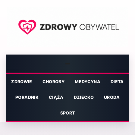
Przejdź
do
treści
Menu
ZDROWIE
CHOROBY
MEDYCYNA
DIETA
PORADNIK
CIĄŻA
DZIECKO
URODA
SPORT