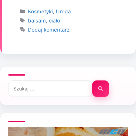
Kategorie
Kosmetyki
,
Uroda
Tagi
balsam
,
ciało
Dodaj komentarz
Szukaj: