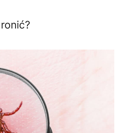
hronić?