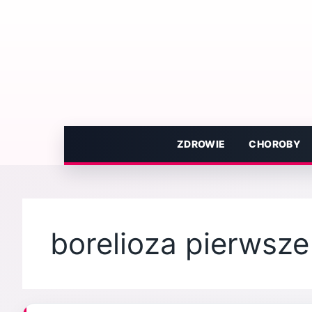
Przejdź
do
treści
ZDROWIE
CHOROBY
borelioza pierwsz