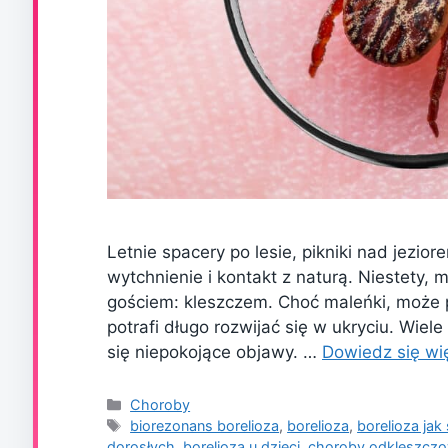
Letnie spacery po lesie, pikniki nad jezio
wytchnienie i kontakt z naturą. Niestety,
gościem: kleszczem. Choć maleńki, może p
potrafi długo rozwijać się w ukryciu. Wie
się niepokojące objawy. …
Dowiedz się wi
Kategorie
Choroby
Tagi
biorezonans borelioza
,
borelioza
,
borelioza jak 
dorosłych
,
borelioza u dzieci
,
choroby odkleszcz