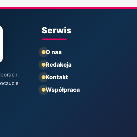
Serwis
O nas
Redakcja
yborach,
Kontakt
poczucie
Współpraca