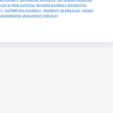
zcze w lesie ochrona
,
leczenie boreliozy antybiotyki
,
zy
,
profilaktyka boreliozy
,
repelenty na kleszcze
,
rumień
zapobieganie ukąszeniom kleszczy