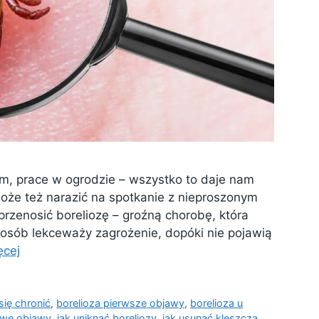
rem, prace w ogrodzie – wszystko to daje nam
 może też narazić na spotkanie z nieproszonym
rzenosić boreliozę – groźną chorobę, która
le osób lekceważy zagrożenie, dopóki nie pojawią
ęcej
się chronić
,
borelioza pierwsze objawy
,
borelioza u
owe objawy
,
jak uniknąć boreliozy
,
jak usunąć kleszcza
,