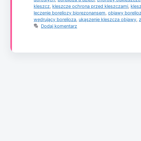
kleszcz
,
kleszcze ochrona przed kleszczami
,
kles
leczenie boreliozy biorezonansem
,
objawy borelio
wędrujący borelioza
,
ukąszenie kleszcza objawy
,
Dodaj komentarz