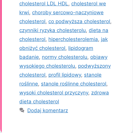
cholesterol LDL HDL
,
cholesterol we
krwi
,
choroby sercowo-naczyniowe
cholesterol
,
co podwyższa cholesterol
,
czynniki ryzyka cholesterolu
,
dieta na
cholesterol
,
hipercholesterolemia
,
jak
obniżyć cholesterol
,
lipidogram
badanie
,
normy cholesterolu
,
objawy
wysokiego cholesterolu
,
podwyższony
cholesterol
,
profil lipidowy
,
stanole
roślinne
,
stanole roślinne cholesterol
,
wysoki cholesterol przyczyny
,
zdrowa
dieta cholesterol
Dodaj komentarz