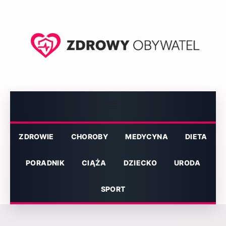
Przejdź
do
treści
Menu
ZDROWIE
CHOROBY
MEDYCYNA
DIETA
PORADNIK
CIĄŻA
DZIECKO
URODA
SPORT