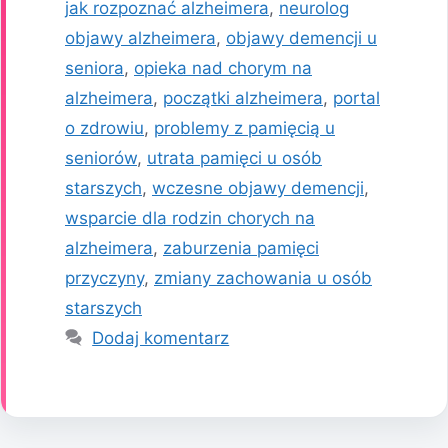
jak rozpoznać alzheimera
,
neurolog
objawy alzheimera
,
objawy demencji u
seniora
,
opieka nad chorym na
alzheimera
,
początki alzheimera
,
portal
o zdrowiu
,
problemy z pamięcią u
seniorów
,
utrata pamięci u osób
starszych
,
wczesne objawy demencji
,
wsparcie dla rodzin chorych na
alzheimera
,
zaburzenia pamięci
przyczyny
,
zmiany zachowania u osób
starszych
Dodaj komentarz