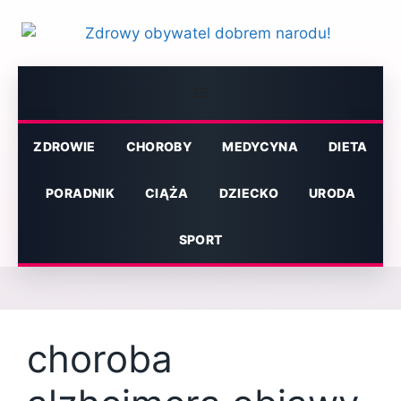
Przejdź
do
treści
Menu
ZDROWIE
CHOROBY
MEDYCYNA
DIETA
PORADNIK
CIĄŻA
DZIECKO
URODA
SPORT
choroba