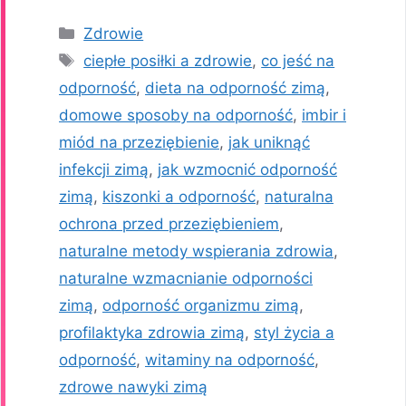
Kategorie
Zdrowie
Tagi
ciepłe posiłki a zdrowie
,
co jeść na
odporność
,
dieta na odporność zimą
,
domowe sposoby na odporność
,
imbir i
miód na przeziębienie
,
jak uniknąć
infekcji zimą
,
jak wzmocnić odporność
zimą
,
kiszonki a odporność
,
naturalna
ochrona przed przeziębieniem
,
naturalne metody wspierania zdrowia
,
naturalne wzmacnianie odporności
zimą
,
odporność organizmu zimą
,
profilaktyka zdrowia zimą
,
styl życia a
odporność
,
witaminy na odporność
,
zdrowe nawyki zimą