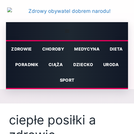
Przejdź
do
treści
Menu
ZDROWIE
CHOROBY
MEDYCYNA
DIETA
PORADNIK
CIĄŻA
DZIECKO
URODA
SPORT
ciepłe posiłki a