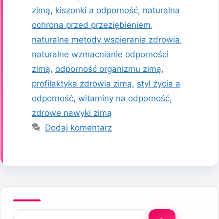
zimą
,
kiszonki a odporność
,
naturalna
ochrona przed przeziębieniem
,
naturalne metody wspierania zdrowia
,
naturalne wzmacnianie odporności
zimą
,
odporność organizmu zimą
,
profilaktyka zdrowia zimą
,
styl życia a
odporność
,
witaminy na odporność
,
zdrowe nawyki zimą
Dodaj komentarz
Szukaj: