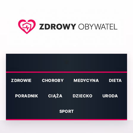
Przejdź
do
treści
Menu
ZDROWIE
CHOROBY
MEDYCYNA
DIETA
PORADNIK
CIĄŻA
DZIECKO
URODA
SPORT