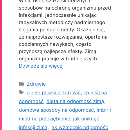
Wiele osób szuka skutecznych
sposobów na ochronę organizmu przed
infekcjami, jednocześnie unikając
radykalnych metod czy nadmiernego
sięgania po suplementy. Okazuje się,
że najprostsze rozwiązania, oparte na
codziennych nawykach, często
przynoszą najlepsze efekty. Zimą
organizm pracuje w trudniejszych …
Dowiedz się więcej
Kategorie
Zdrowie
Tagi
ciepłe posiłki a zdrowie
,
co jeść na
odporność
,
dieta na odporność zimą
,
domowe sposoby na odporność
,
imbir i
miód na przeziębienie
,
jak uniknąć
infekcji zimą
,
jak wzmocnić odporność