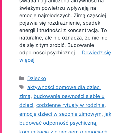
światła i ograniczona aktywność na
świeżym powietrzu wpływają na
emocje najmłodszych. Zimą częściej
pojawia się rozdrażnienie, spadek
energii i trudności z koncentracją. To
naturalne, ale nie oznacza, że nic nie
da się z tym zrobić. Budowanie
odporności psychicznej …
Dowiedz się
więcej
Kategorie
Dziecko
Tagi
aktywności domowe dla dzieci
zimą
,
budowanie pewności siebie u
dzieci
,
codzienne rytuały w rodzinie
,
emocje dzieci w sezonie zimowym
,
jak
budować odporność psychiczną
,
komunikacja z dzieckiem o emocjach
,