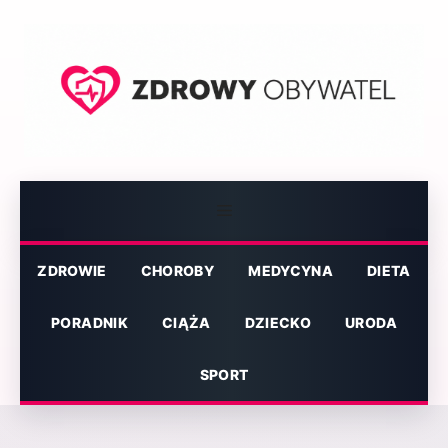
Przejdź
do
treści
Menu
ZDROWIE
CHOROBY
MEDYCYNA
DIETA
PORADNIK
CIĄŻA
DZIECKO
URODA
SPORT