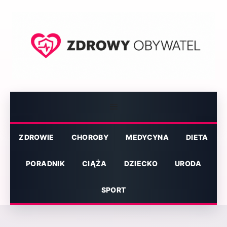
Przejdź
do
treści
Menu
ZDROWIE
CHOROBY
MEDYCYNA
DIETA
PORADNIK
CIĄŻA
DZIECKO
URODA
SPORT