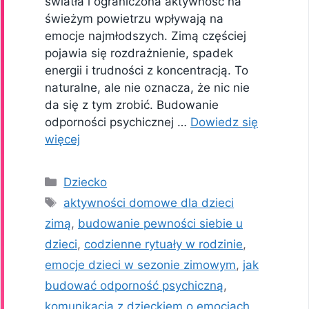
światła i ograniczona aktywność na
świeżym powietrzu wpływają na
emocje najmłodszych. Zimą częściej
pojawia się rozdrażnienie, spadek
energii i trudności z koncentracją. To
naturalne, ale nie oznacza, że nic nie
da się z tym zrobić. Budowanie
odporności psychicznej …
Dowiedz się
więcej
Kategorie
Dziecko
Tagi
aktywności domowe dla dzieci
zimą
,
budowanie pewności siebie u
dzieci
,
codzienne rytuały w rodzinie
,
emocje dzieci w sezonie zimowym
,
jak
budować odporność psychiczną
,
komunikacja z dzieckiem o emocjach
,