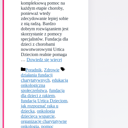
kompleksową pomoc na
każdym etapie choroby,
ponieważ wtedy
zdecydowanie lepiej sobie
z nią radzą. Bardzo
dobrym rozwiązaniem jest
skorzystanie z pomocy
specjalistów. Fundacja dla
dzieci z chorobami
nowotworowymi Urtica
Dzieciom realnie pomaga
…
Dowiedz się więcej
Kategorie
Tagi
Poradnik
,
Zdrowie
działania fundacji
charytatywnych
,
edukacja
onkologiczna
społeczeństwa
,
fundacja
dla dzieci z rakiem
,
fundacja Urtica Dzieciom
,
jak rozpoznać raka u
dziecka
,
onkologia
dziecięca wsparcie
,
organizacje charytatywne
onkologia
,
pomoc