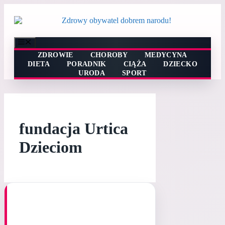
Przejdź
do
treści
Menu
ZDROWIE
CHOROBY
MEDYCYNA
DIETA
PORADNIK
CIĄŻA
DZIECKO
URODA
SPORT
fundacja Urtica
Dzieciom