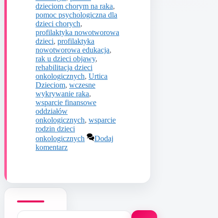
dzieciom chorym na raka
,
pomoc psychologiczna dla
dzieci chorych
,
profilaktyka nowotworowa
dzieci
,
profilaktyka
nowotworowa edukacja
,
rak u dzieci objawy
,
rehabilitacja dzieci
onkologicznych
,
Urtica
Dzieciom
,
wczesne
wykrywanie raka
,
wsparcie finansowe
oddziałów
onkologicznych
,
wsparcie
rodzin dzieci
onkologicznych
Dodaj
komentarz
Szukaj: