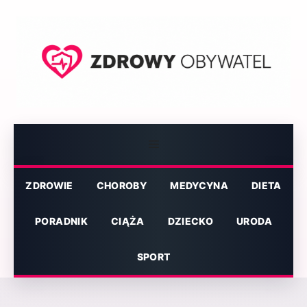
Przejdź
do
treści
Menu
ZDROWIE
CHOROBY
MEDYCYNA
DIETA
PORADNIK
CIĄŻA
DZIECKO
URODA
SPORT