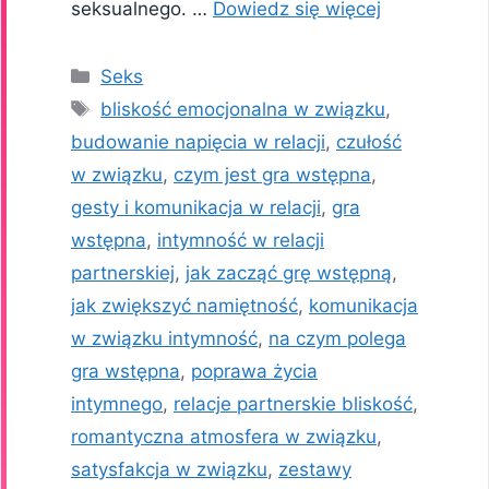
seksualnego. …
Dowiedz się więcej
Kategorie
Seks
Tagi
bliskość emocjonalna w związku
,
budowanie napięcia w relacji
,
czułość
w związku
,
czym jest gra wstępna
,
gesty i komunikacja w relacji
,
gra
wstępna
,
intymność w relacji
partnerskiej
,
jak zacząć grę wstępną
,
jak zwiększyć namiętność
,
komunikacja
w związku intymność
,
na czym polega
gra wstępna
,
poprawa życia
intymnego
,
relacje partnerskie bliskość
,
romantyczna atmosfera w związku
,
satysfakcja w związku
,
zestawy