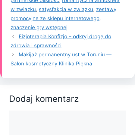
partnerskie bliskość
,
romantyczna atmosfera
w związku
,
satysfakcja w związku
,
zestawy
promocyjne ze sklepu internetowego
,
znaczenie gry wstępnej
Fizjoterapia Konfizjo – odkryj drogę do
zdrowia i sprawności
Makijaż permanentny ust w Toruniu —
Salon kosmetyczny Klinika Piękna
Dodaj komentarz
Komentarz