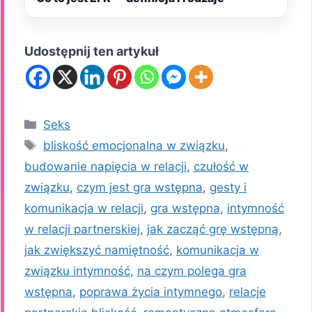
Udostępnij ten artykuł
Kategorie
Seks
Tagi
bliskość emocjonalna w związku
,
budowanie napięcia w relacji
,
czułość w
związku
,
czym jest gra wstępna
,
gesty i
komunikacja w relacji
,
gra wstępna
,
intymność
w relacji partnerskiej
,
jak zacząć grę wstępną
,
jak zwiększyć namiętność
,
komunikacja w
związku intymność
,
na czym polega gra
wstępna
,
poprawa życia intymnego
,
relacje