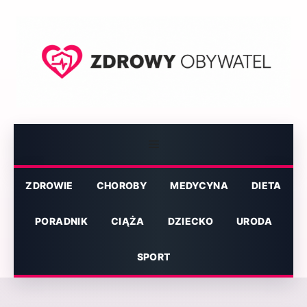
Przejdź
do
treści
Menu
ZDROWIE
CHOROBY
MEDYCYNA
DIETA
PORADNIK
CIĄŻA
DZIECKO
URODA
SPORT