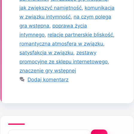
jak zwiększyć namiętność
,
komunikacja
w związku intymność
,
na czym polega
gra wstępna
,
poprawa życia
intymnego
,
relacje partnerskie bliskość
,
romantyczna atmosfera w związku
,
satysfakcja w związku
,
zestawy
promocyjne ze sklepu internetowego
,
znaczenie gry wstępnej
Dodaj komentarz
Szukaj: