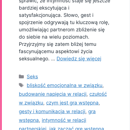
sprawić, że intymność staje się jeszcze
bardziej ekscytująca i
satysfakcjonująca. Słowo, gest i
spojrzenie odgrywają tu kluczową rolę,
umożliwiając partnerom zbliżenie się
do siebie na wielu poziomach.
Przyjrzyjmy się zatem bliżej temu
fascynującemu aspektowi życia
seksualnego. …
Dowiedz się więcej
Kategorie
Seks
Tagi
bliskość emocjonalna w związku
,
budowanie napięcia w relacji
,
czułość
w związku
,
czym jest gra wstępna
,
gesty i komunikacja w relacji
,
gra
wstępna
,
intymność w relacji
partnerskiej
,
jak zacząć grę wstępną
,