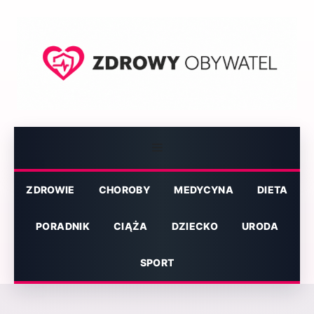
Przejdź
do
treści
Menu
ZDROWIE
CHOROBY
MEDYCYNA
DIETA
PORADNIK
CIĄŻA
DZIECKO
URODA
SPORT