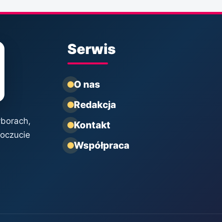
Serwis
O nas
Redakcja
yborach,
Kontakt
poczucie
Współpraca