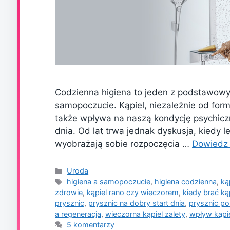
Codzienna higiena to jeden z podstawowy
samopoczucie. Kąpiel, niezależnie od formy
także wpływa na naszą kondycję psychiczn
dnia. Od lat trwa jednak dyskusja, kiedy l
wyobrażają sobie rozpoczęcia …
Dowiedz 
Kategorie
Uroda
Tagi
higiena a samopoczucie
,
higiena codzienna
,
ką
zdrowie
,
kąpiel rano czy wieczorem
,
kiedy brać ką
prysznic
,
prysznic na dobry start dnia
,
prysznic po
a regeneracja
,
wieczorna kąpiel zalety
,
wpływ kąpie
5 komentarzy