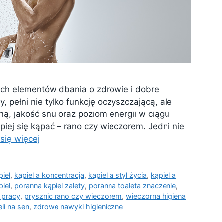
ch elementów dbania o zdrowie i dobre
, pełni nie tylko funkcję oczyszczającą, ale
ą, jakość snu oraz poziom energii w ciągu
epiej się kąpać – rano czy wieczorem. Jedni nie
się więcej
piel
,
kąpiel a koncentracja
,
kąpiel a styl życia
,
kąpiel a
piel
,
poranna kąpiel zalety
,
poranna toaleta znaczenie
,
 pracy
,
prysznic rano czy wieczorem
,
wieczorna higiena
li na sen
,
zdrowe nawyki higieniczne