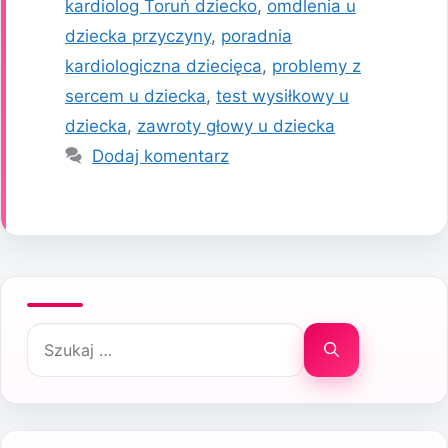
kardiolog Toruń dziecko
,
omdlenia u
dziecka przyczyny
,
poradnia
kardiologiczna dziecięca
,
problemy z
sercem u dziecka
,
test wysiłkowy u
dziecka
,
zawroty głowy u dziecka
Dodaj komentarz
Szukaj: