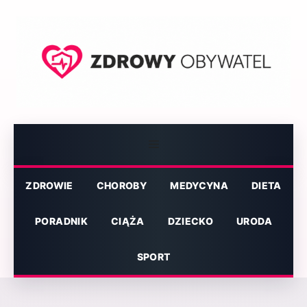
Przejdź
do
treści
Menu
ZDROWIE
CHOROBY
MEDYCYNA
DIETA
PORADNIK
CIĄŻA
DZIECKO
URODA
SPORT