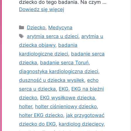
dziecko do tego badania. Na czym …
Dowiedz się więcej
Kategorie
Dziecko
,
Medycyna
Tagi
arytmia serca u dzieci
,
arytmia u
dziecka objawy
,
badania
kardiologiczne dzieci
,
badanie serca
dziecka
,
badanie serca Toruń
,
diagnostyka kardiologiczna dzieci
,
duszność u dziecka wysiłek
,
echo
serca u dziecka
,
EKG
,
EKG na bieżni
dziecko
,
EKG wysiłkowe dziecka
,
holter
,
holter ciśnieniowy dziecko
,
holter EKG dziecko
,
jak przygotować
dziecko do EKG
,
kardiolog dziecięcy
,