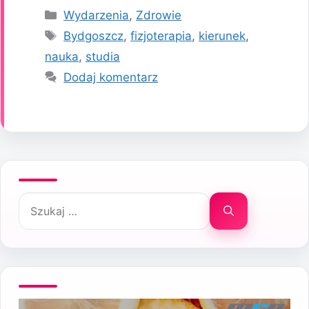
Kategorie
Wydarzenia
,
Zdrowie
Tagi
Bydgoszcz
,
fizjoterapia
,
kierunek
,
nauka
,
studia
Dodaj komentarz
Szukaj: