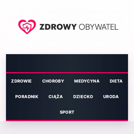
Przejdź
do
treści
Menu
ZDROWIE
CHOROBY
MEDYCYNA
DIETA
PORADNIK
CIĄŻA
DZIECKO
URODA
SPORT