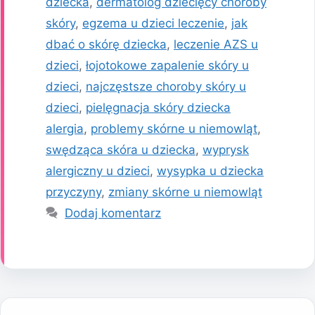
dziecka
,
dermatolog dziecięcy choroby
skóry
,
egzema u dzieci leczenie
,
jak
dbać o skórę dziecka
,
leczenie AZS u
dzieci
,
łojotokowe zapalenie skóry u
dzieci
,
najczęstsze choroby skóry u
dzieci
,
pielęgnacja skóry dziecka
alergia
,
problemy skórne u niemowląt
,
swędząca skóra u dziecka
,
wyprysk
alergiczny u dzieci
,
wysypka u dziecka
przyczyny
,
zmiany skórne u niemowląt
Dodaj komentarz