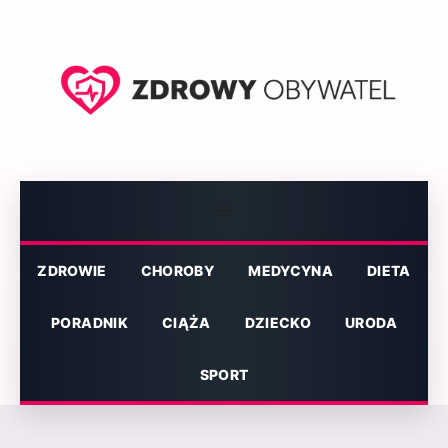
Przejdź
do
treści
Menu
ZDROWIE
CHOROBY
MEDYCYNA
DIETA
PORADNIK
CIĄŻA
DZIECKO
URODA
SPORT