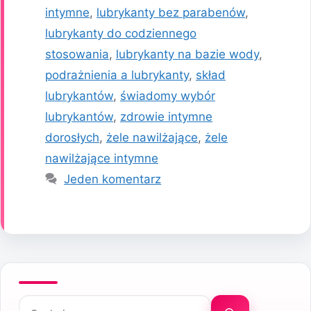
intymne
,
lubrykanty bez parabenów
,
lubrykanty do codziennego
stosowania
,
lubrykanty na bazie wody
,
podrażnienia a lubrykanty
,
skład
lubrykantów
,
świadomy wybór
lubrykantów
,
zdrowie intymne
dorosłych
,
żele nawilżające
,
żele
nawilżające intymne
Jeden komentarz
Szukaj: