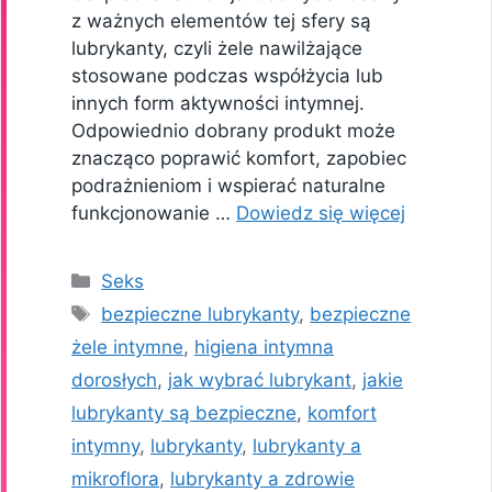
z ważnych elementów tej sfery są
lubrykanty, czyli żele nawilżające
stosowane podczas współżycia lub
innych form aktywności intymnej.
Odpowiednio dobrany produkt może
znacząco poprawić komfort, zapobiec
podrażnieniom i wspierać naturalne
funkcjonowanie …
Dowiedz się więcej
Kategorie
Seks
Tagi
bezpieczne lubrykanty
,
bezpieczne
żele intymne
,
higiena intymna
dorosłych
,
jak wybrać lubrykant
,
jakie
lubrykanty są bezpieczne
,
komfort
intymny
,
lubrykanty
,
lubrykanty a
mikroflora
,
lubrykanty a zdrowie