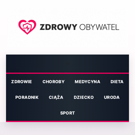
Przejdź
do
treści
Menu
ZDROWIE
CHOROBY
MEDYCYNA
DIETA
PORADNIK
CIĄŻA
DZIECKO
URODA
SPORT